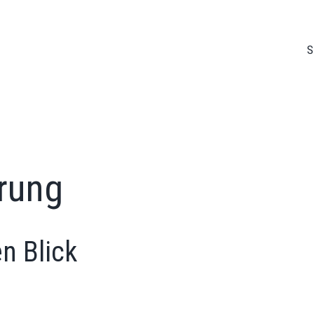
S
rung
n Blick